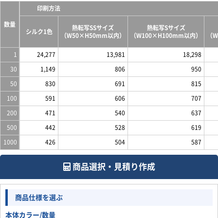
印刷方法
数量
熱転写SSサイズ
熱転写Sサイズ
シルク1色
（W50×H50mm以内）
（W100×H100mm以内）
（W
1
24,277
13,981
18,298
30
1,149
806
950
50
830
691
815
100
591
606
707
200
471
540
637
500
442
528
619
1000
426
504
587
商品選択・見積り作成
商品仕様を選ぶ
本体カラー/数量