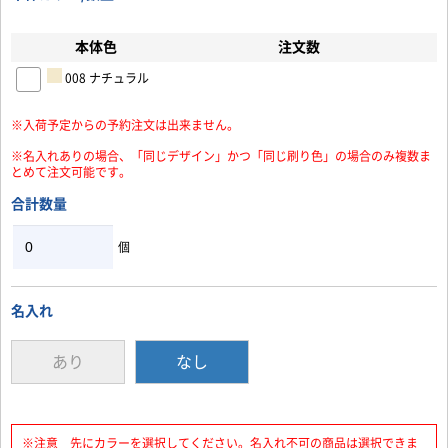
本体色
注文数
お買い物を続ける
カートへ進む
008 ナチュラル
※入荷予定からの予約注文は出来ません。
※名入れありの場合、「同じデザイン」かつ「同じ刷り色」の場合のみ複数ま
とめて注文可能です。
合計数量
個
名入れ
あり
なし
※注意 先にカラーを選択してください。名入れ不可の商品は選択できま