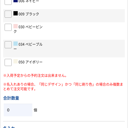
006 ネイビー
009 ブラック
030 ベビーピン
ク
034 ベビーブル
ー
お買い物を続ける
カートへ進む
050 アイボリー
※入荷予定からの予約注文は出来ません。
※名入れありの場合、「同じデザイン」かつ「同じ刷り色」の場合のみ複数ま
とめて注文可能です。
合計数量
個