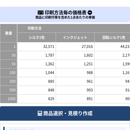
印刷方法毎の価格表
商品に印刷代等を含めた1点あたりの単価
印刷方法
数量
シルク1色
インクジェット
回転シルク1色
1
32,571
27,016
44,23
30
1,787
1,602
2,17
50
1,362
1,251
1,59
100
1,044
988
1,16
200
885
961
94
500
848
903
91
1000
829
891
90
商品選択・見積り作成