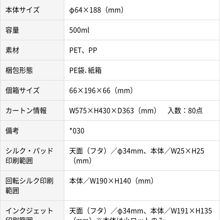
本体サイズ
φ64×188（mm）
容量
500ml
素材
PET、PP
梱包形態
PE袋､紙箱
個箱サイズ
66×196×66（mm）
カートン情報
W575×H430×D363（mm） 入数：80点
備考
*030
シルク・パッド
天面（フタ）／φ34mm、本体／W25×H25
印刷範囲
（mm）
回転シルク印刷
本体／W190×H140（mm）
範囲
インクジェット
天面（フタ）／φ34mm、本体／W191×H135