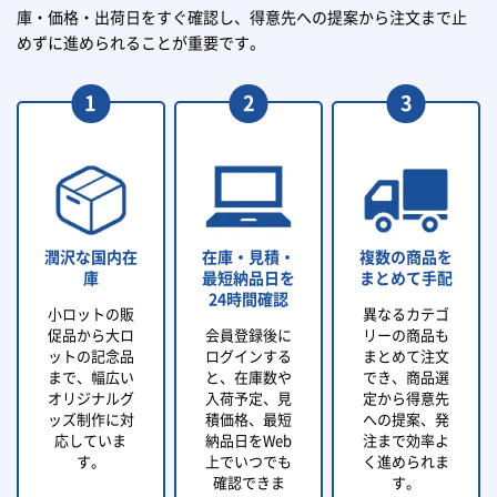
庫・価格・出荷日をすぐ確認し、得意先への提案から注文まで止
めずに進められることが重要です。
潤沢な国内在
在庫・見積・
複数の商品を
庫
最短納品日を
まとめて手配
24時間確認
小ロットの販
異なるカテゴ
促品から大ロ
会員登録後に
リーの商品も
ットの記念品
ログインする
まとめて注文
まで、幅広い
と、在庫数や
でき、商品選
オリジナルグ
入荷予定、見
定から得意先
ッズ制作に対
積価格、最短
への提案、発
応していま
納品日をWeb
注まで効率よ
す。
上でいつでも
く進められま
確認できま
す。