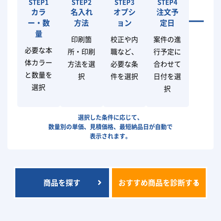
STEP1
STEP2
STEP3
STEP4
カラ
名入れ
オプシ
注文予
ー・数
方法
ョン
定日
量
印刷箇
校正や内
案件の進
必要な本
所・印刷
職など、
行予定に
体カラー
方法を選
必要な条
合わせて
と数量を
択
件を選択
日付を選
選択
択
選択した条件に応じて、
数量別の単価、見積価格、最短納品日が自動で
表示されます。
商品を探す
おすすめ商品を診断する