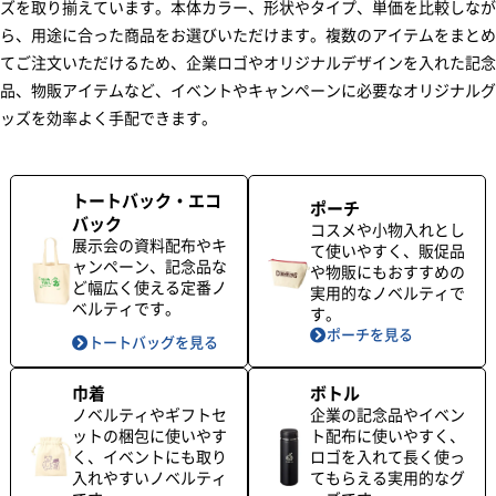
ズを取り揃えています。本体カラー、形状やタイプ、単価を比較しなが
ら、用途に合った商品をお選びいただけます。複数のアイテムをまとめ
てご注文いただけるため、企業ロゴやオリジナルデザインを入れた記念
品、物販アイテムなど、イベントやキャンペーンに必要なオリジナルグ
ッズを効率よく手配できます。
トートバック・エコ
ポーチ
バック
コスメや小物入れとし
展示会の資料配布やキ
て使いやすく、販促品
ャンペーン、記念品な
や物販にもおすすめの
ど幅広く使える定番ノ
実用的なノベルティで
ベルティです。
す。
ポーチを見る
トートバッグを見る
巾着
ボトル
ノベルティやギフトセ
企業の記念品やイベン
ットの梱包に使いやす
ト配布に使いやすく、
く、イベントにも取り
ロゴを入れて長く使っ
入れやすいノベルティ
てもらえる実用的なグ