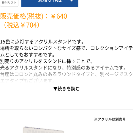
検討リスト
販売価格(税抜)：￥640
（税込￥704）
15色に点灯するアクリルスタンドです。
場所を取らないコンパクトなサイズ感で、コレクションアイテ
ムとしてもおすすめです。
別売りのアクリルをスタンドに挿すことで、
光るアクリルスタンドになり、特別感のあるアイテムです。
台座はコロンと丸みのあるラウンドタイプと、別ページでスク
エアタイプもございます。
またアクリルプレートは、ベースとなるサイズ設定内であれ
ば、自由な形状にカットすることが可能です。
▼TZ-1060 アクリルライティングスタンド ラウンド用プレ
ート
https://markless.jp/products/detail/3356
点灯→レッド→グリーン→ブルー→ピンク→ホワイト→イエロ