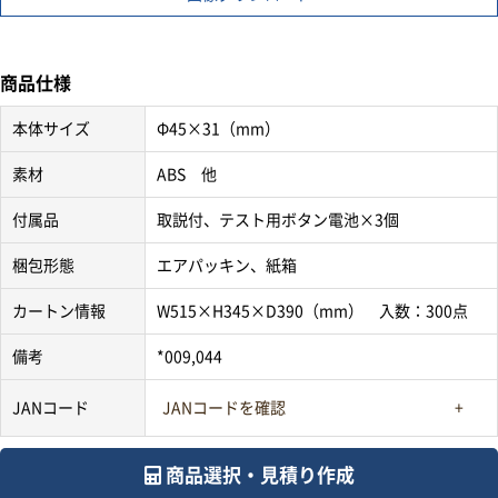
商品仕様
本体サイズ
Φ45×31（mm）
素材
ABS 他
付属品
取説付、テスト用ボタン電池×3個
梱包形態
エアパッキン、紙箱
カートン情報
W515×H345×D390（mm） 入数：300点
備考
*009,044
JANコード
JANコードを確認
商品選択・見積り作成