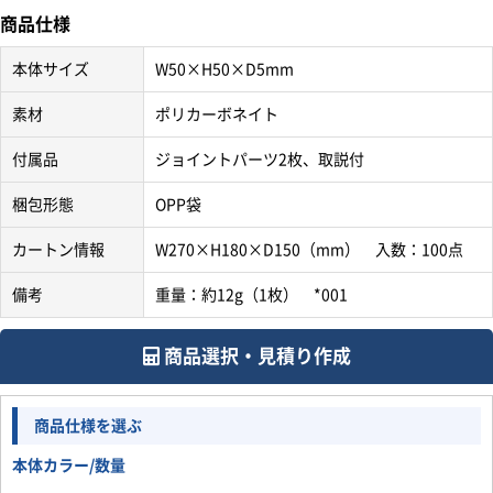
商品仕様
④アルコール除菌が可能でお手入れが簡単
アクリル製ではできないアルコール除菌がポリカーボネイト
本体サイズ
W50×H50×D5mm
製パーテーションでは可能。
変形破損なども発生せず清潔に保つことができます。
素材
ポリカーボネイト
取り扱い説明書ダウンロード
付属品
ジョイントパーツ2枚、取説付
梱包形態
OPP袋
カートン情報
W270×H180×D150（mm） 入数：100点
備考
重量：約12g（1枚） *001
商品選択・見積り作成
商品仕様を選ぶ
本体カラー/数量