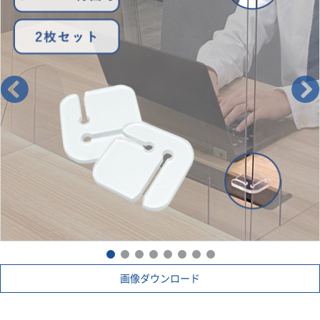
材を採用しております。
【ポリカーボネイト製の特徴】
①軽いのに耐衝撃性に優れている
ポリカーボネイトは航空機の窓等にも使用されている素材
で、
軽いのにも関わらず、強い衝撃にも耐えられる材質になり
ます。
パーテーションの材質としてアクリル製がありますが、
アクリルは物が当たったり、人がぶつかるとすぐにひびが
入って割れてしまいます。
本製品はそういった心配がありません。
②耐熱度が高く、燃えにくい素材
ポリカーボネイトは-100℃～+140℃程度の耐寒耐熱性があ
ります。
火元を離せば自然に火が消えていく自己消化性を備えてい
ますので、
万が一の火災の時にも、有毒ガスが発生しません。
画像ダウンロード
③ガラス同等の透明度