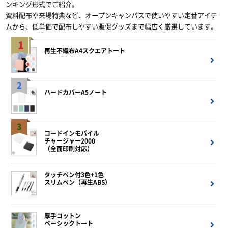
ンキング形式でご紹介。
資料配布や来場特典など、オープンキャンパスで使いやすい定番アイテ
ムから、低単価で配布しやすい販促グッズまで幅広く厳選しています。
1
再生不織布A4スクエアトート
2
ハードカバーA5ノート
3
コードインモバイル
チャージャー2000
（全面印刷対応）
タッチペン付3色+1色
スリムペン（再生ABS）
厚手コットン
ベーシックトート