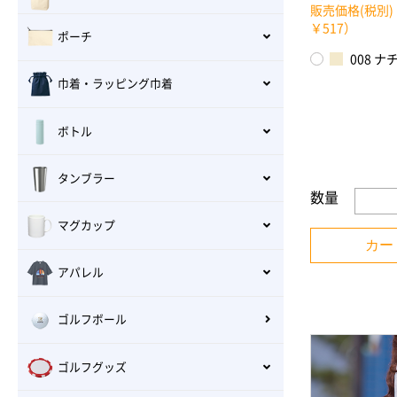
販売価格(税別)
￥517）
ポーチ
008 ナ
巾着・ラッピング巾着
ボトル
タンブラー
数量
マグカップ
カー
アパレル
ゴルフボール
ゴルフグッズ