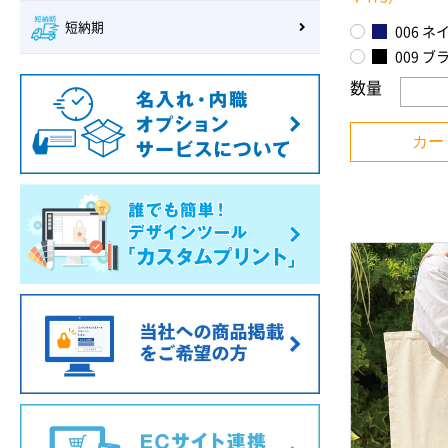
短納期
006 ネ
009 ブ
数量
カー