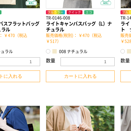
フルカラー
クイック
エコ
フル
TR-0146-008
TR-1
バスフラットバッグ
ライトキャンバスバッグ（L）ナ
ライ
ュラル
チュラル
ト 
： ￥470（税込
販売価格(税別)： ￥470（税込
販売価
￥517）
￥52
チュラル
008 ナチュラル
数量
数量
トに入れる
カートに入れる