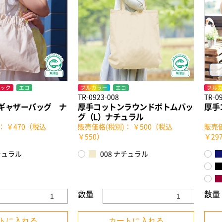
ック
エコ
フルカラー
エコ
フル
TR-0923-008
TR-0
ギャザーバッグ ナ
厚手コットンラウンドボトムバッ
厚手
グ（L）ナチュラル
： ￥470（税込
販売価格(税別)： ￥500（税込
販売価
￥550）
￥29
チュラル
008 ナチュラル
数量
数量
トに入れる
カートに入れる