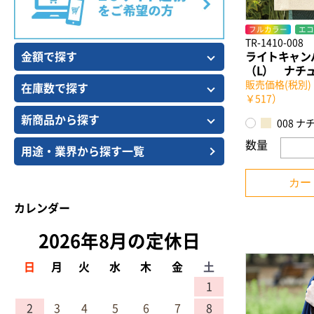
フルカラー
エコ
TR-1410-008
ライトキャン
金額で探す
（L） ナチ
販売価格(税別)
在庫数で探す
￥517）
新商品から探す
008 ナ
数量
用途・業界から探す一覧
カー
カレンダー
2026年8月の定休日
日
月
火
水
木
金
土
1
2
3
4
5
6
7
8