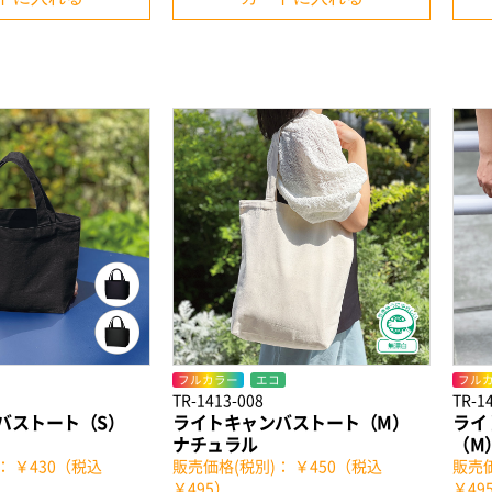
お買い物を続ける
カートへ進む
フルカラー
エコ
フル
TR-1413-008
TR-1
バストート（S）
ライトキャンバストート（M）
ライ
ナチュラル
（M
： ￥430（税込
販売価格(税別)： ￥450（税込
販売価
￥495）
￥49