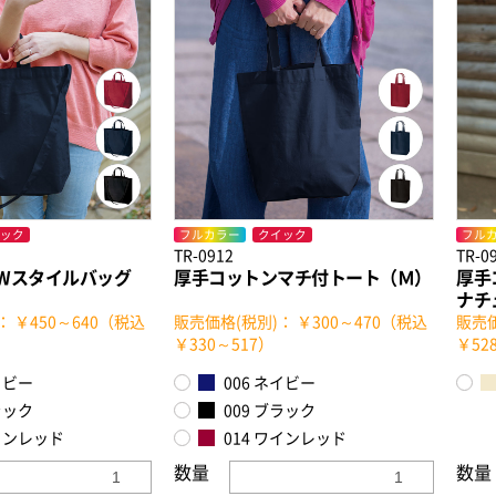
ック
フルカラー
クイック
フル
TR-0912
TR-0
Wスタイルバッグ
厚手コットンマチ付トート（Ｍ）
厚手
ナチ
： ￥450～640（税込
販売価格(税別)： ￥300～470（税込
販売価
￥330～517）
￥52
イビー
006 ネイビー
ラック
009 ブラック
ワインレッド
014 ワインレッド
数量
数量