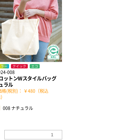
カラー
クイック
エコ
924-008
コットンWスタイルバッグ
ュラル
格(税別)： ￥480（税込
8）
008 ナチュラル