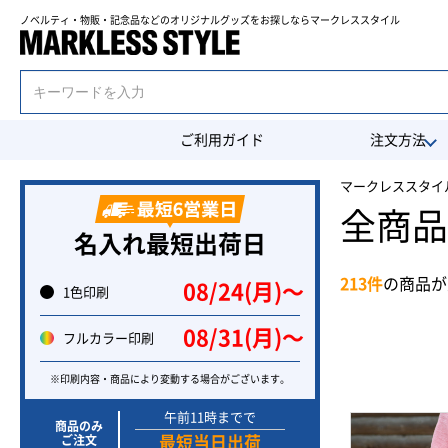
ノベルティ・物販・記念品などのオリジナルグッズを
お探しならマークレススタイル
ご利用ガイド
注文方法
マークレススタイル
全商品
名入れ最短出荷日
213件
の商品が
08/24(月)〜
1色印刷
08/31(月)〜
フルカラー印刷
※印刷内容・商品により変動する場合がございます。
午前11時までで
商品のみ
ご注文
最短当日出荷