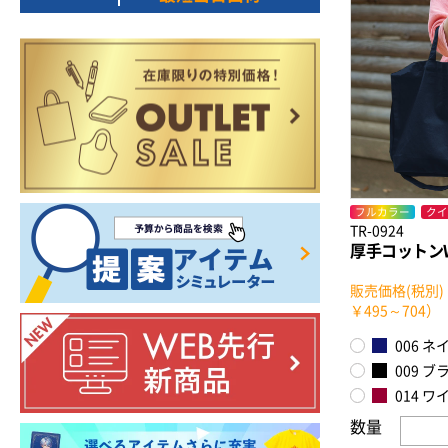
フルカラー
クイ
TR-0924
厚手コットン
販売価格(税別)
￥495～704）
006 ネ
009 ブ
014 
数量