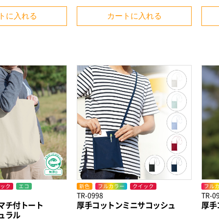
トに入れる
カートに入れる
ック
エコ
新色
フルカラー
クイック
フル
TR-0998
TR-0
マチ付トート
厚手コットンミニサコッシュ
厚手
ュラル