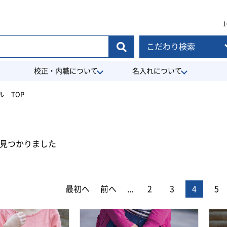
1
こだわり検索
校正・内職について
名入れについて
 TOP
見つかりました
最初へ
前へ
...
2
3
4
5