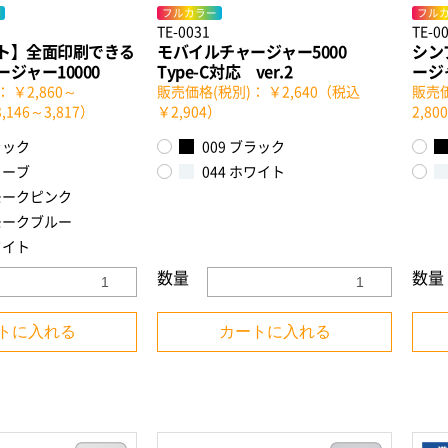
フルカラー
フル
TE-0031
TE-0
ト】全面印刷できる
モバイルチャージャー5000
シン
ジャー10000
Type-C対応 ver.2
ージャ
 ￥2,860～
販売価格(税別)： ￥2,640（税込
販売価
,146～3,817）
￥2,904）
2,8
ラック
009 ブラック
リーブ
044 ホワイト
スモークピンク
スモークブルー
ワイト
数量
数量
トに入れる
カートに入れる