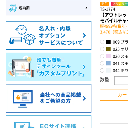
新色
フルカラー
短納期
TS-1774
【アウトレッ
モバイルチャー
販売価格(税別)：
3,470（税込￥3
009 ブ
025 オ
030 
041 
044 ホ
数量
カー