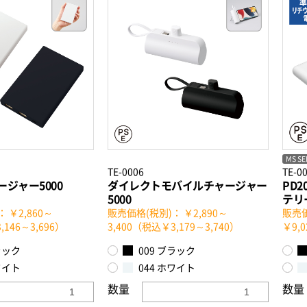
MS SE
TE-0006
TE-0
ージャー5000
ダイレクトモバイルチャージャー
PD
5000
テリー
 ￥2,860～
販売価格(税別)： ￥2,890～
販売価
,146～3,696）
3,400（税込￥3,179～3,740）
￥9,
ラック
009 ブラック
ワイト
044 ホワイト
数量
数量