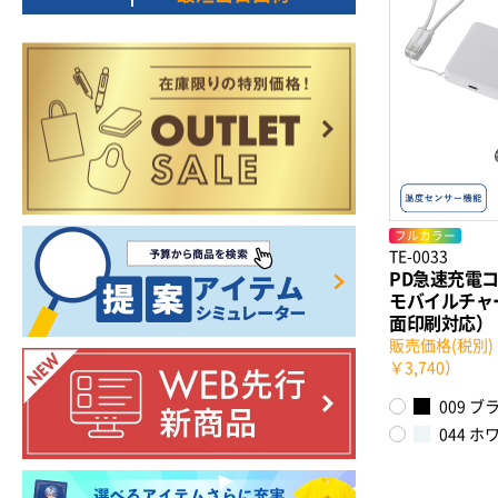
フルカラー
TE-0033
PD急速充電
モバイルチャー
面印刷対応）
販売価格(税別)：
￥3,740）
009 ブ
044 ホ