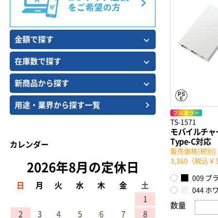
金額で探す
在庫数で探す
新商品から探す
用途・業界から探す一覧
フルカラー
TS-1571
モバイルチャ
Type-C対応
カレンダー
販売価格(税別)：
3,360（税込￥3
2026年8月の定休日
009 ブ
日
月
火
水
木
金
土
044 ホ
1
数量
2
3
4
5
6
7
8