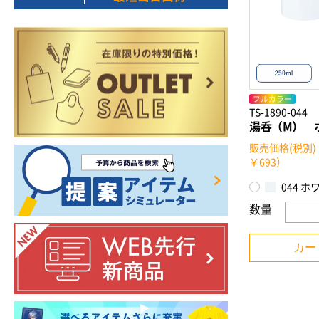
フルカラー
TS-1890-044
湯呑（M） 
販売価格(税別)
￥693）
044 ホ
数量
カー