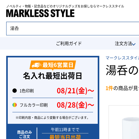
ノベルティ・物販・記念品などのオリジナルグッズを
お探しならマークレススタイル
ご利用ガイド
注文方法
マークレススタイル
湯呑の
名入れ最短出荷日
1件
の商品が見
08/21(金)〜
1色印刷
08/28(金)〜
フルカラー印刷
※印刷内容・商品により変動する場合がございます。
午前11時までで
商品のみ
ご注文
最短当日出荷